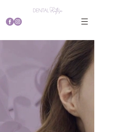
Mjesto gdje nastaju
najljepši osmijesi!
Naš stručni tim posvećen je
Vašem oralnom zdravlju,
pružajući vrhunsku