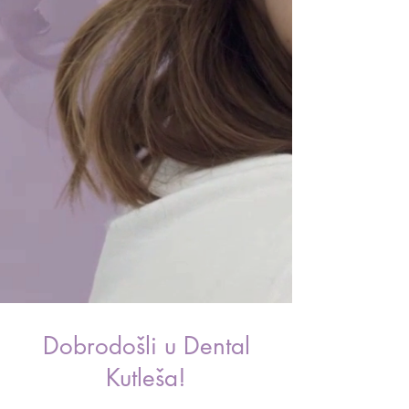
stomatološku uslugu.
Uživajte u
udobnosti i sigurnosti naših
usluga
te otkrijte ljepotu zdravog i
sjajnog osmijeha.
O NAMA
Dobrodošli u Dental
Kutleša!