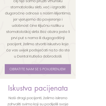
cilj nije samo pružiti vrhunsku
stomatološku skrb, već i izgraditi
dugoročne odnose s našim klijentima,
jer vjerujemo da povjerenje i
udobnost čine ključnu razliku u
stomatološkoj skrbi. Bez obzira jeste li
prvi put s nama ili dugogodišnji
pacijent, želimo stvoriti iskustvo koje
će vas uvijek podsjećati na to da ste
u Dental Kutleša dobrodošli.
OBRATITE NAM SE S POVJERENJEM
Iskustva ​pacijenata
Naši dragi pacijenti, želimo iskreno
zahvaliti svima koji su podijelili svoje