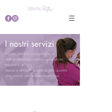
I nostri servizi
I nostri servizi ti consentono di
rinfrescare il tuo sorriso, recuperare
fiducia in te
stesso e affidarti a cure di alta qualità
che vanno oltre le tue aspettative.