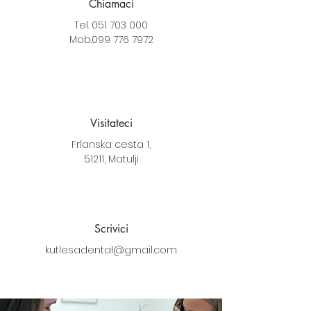
Chiamaci
​Tel.
051 703 000
​Mob.099 776 7972
Visitateci
Frlanska cesta 1,
51211, Matulji
Scrivici
kutlesadental@gmail.com